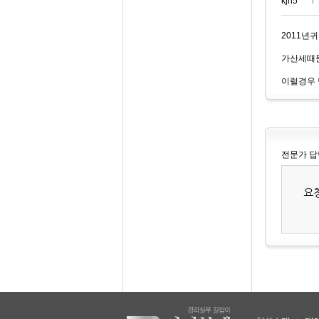
kjh5***
2011년
가산세때
이럴경우 
전문가 답
요