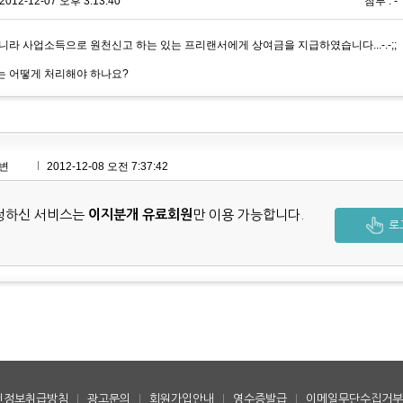
2012-12-07 오후 3:13:40
첨부 : -
니라 사업소득으로 원천신고 하는 있는 프리랜서에게 상여금을 지급하였습니다...-.-;;
 어떻게 처리해야 하나요?
변
2012-12-08 오전 7:37:42
청하신 서비스는
이지분개 유료회원
만 이용 가능합니다.
로
인정보취급방침
|
광고문의
|
회원가입안내
|
영수증발급
|
이메일무단수집거부