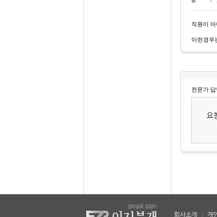
si***
직원이 아
이런경우는
전문가 답
요
회사소개
|
개