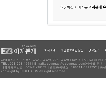
요청하신 서비스는
이지분개 
회사소개
|
개인정보취급방침
|
광고문의
|
사업장소재지 : 서울시 강남구 역삼로 204 (역삼동) 604호ㅣ부산시 해운대구 
TEL : 051-553-4954ㅣE-mail:ezbungae@ezbungae.com(이메
사업자등록번호 : 605-81-38178ㅣ법인등록번호 : 180111-0323252ㅣ통
copyright by INBEE.COM All right reserced.