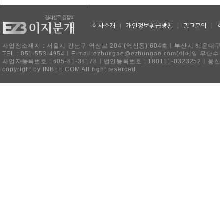
회사소개
|
개인정보취급방침
|
광고문의
|
사업장소재지 : 서울시 강남구 역삼로 204 (역삼동) 604호ㅣ부산시 해운대구 
TEL : 051-553-4954ㅣE-mail:ezbungae@ezbungae.com(이메
사업자등록번호 : 605-81-38178ㅣ법인등록번호 : 180111-0323252ㅣ통
copyright by INBEE.COM All right reserced.