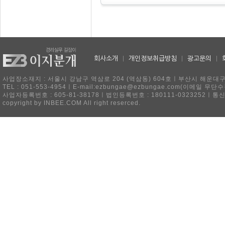
회사소개
|
개인정보취급방침
|
광고문의
|
사업장소재지 : 서울시 강남구 역삼로 204 (역삼동) 604호ㅣ부산시 해운대구 
TEL : 051-553-4954ㅣE-mail:ezbungae@ezbungae.com(이메
사업자등록번호 : 605-81-38178ㅣ법인등록번호 : 180111-0323252ㅣ통
copyright by INBEE.COM All right reserced.