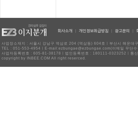
회사소개
|
개인정보취급방침
|
광고문의
|
사업장소재지 : 서울시 강남구 역삼로 204 (역삼동) 604호ㅣ부산시 해운대구 
TEL : 051-553-4954ㅣE-mail:ezbungae@ezbungae.com(이메
사업자등록번호 : 605-81-38178ㅣ법인등록번호 : 180111-0323252ㅣ통
copyright by INBEE.COM All right reserced.