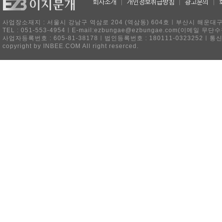
회사소개
|
개인정보취급방침
|
광고문의
|
사업장소재지 : 서울시 강남구 역삼로 204 (역삼동) 604호ㅣ부산시 해운대구 
TEL : 051-553-4954ㅣE-mail:ezbungae@ezbungae.com(이메
사업자등록번호 : 605-81-38178ㅣ법인등록번호 : 180111-0323252ㅣ통
copyright by INBEE.COM All right reserced.