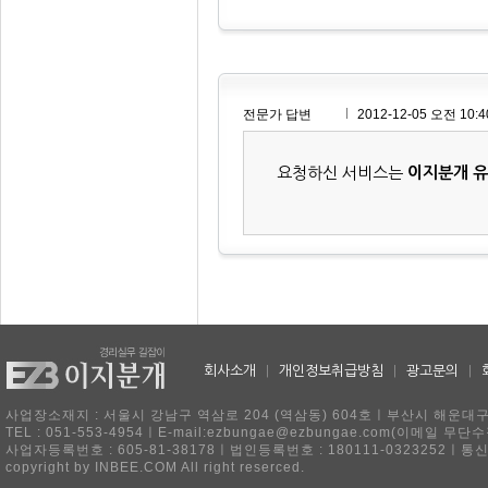
전문가 답변
2012-12-05 오전 10:4
요청하신 서비스는
이지분개 
회사소개
|
개인정보취급방침
|
광고문의
|
사업장소재지 : 서울시 강남구 역삼로 204 (역삼동) 604호ㅣ부산시 해운대구 
TEL : 051-553-4954ㅣE-mail:ezbungae@ezbungae.com(이메
사업자등록번호 : 605-81-38178ㅣ법인등록번호 : 180111-0323252ㅣ통
copyright by INBEE.COM All right reserced.