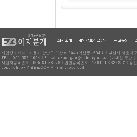
회사소개
|
개인정보취급방침
|
광고문의
|
사업장소재지 : 서울시 강남구 역삼로 204 (역삼동) 604호ㅣ부산시 해운대구 
TEL : 051-553-4954ㅣE-mail:ezbungae@ezbungae.com(이메
사업자등록번호 : 605-81-38178ㅣ법인등록번호 : 180111-0323252ㅣ통
copyright by INBEE.COM All right reserced.