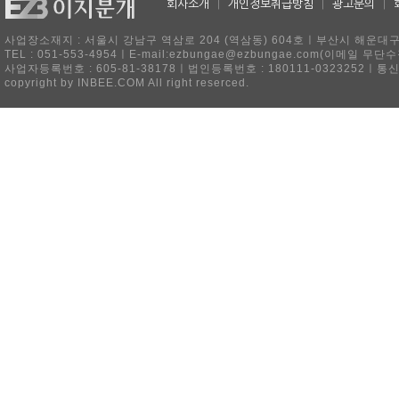
회사소개
|
개인정보취급방침
|
광고문의
|
사업장소재지 : 서울시 강남구 역삼로 204 (역삼동) 604호ㅣ부산시 해운대구 
TEL : 051-553-4954ㅣE-mail:ezbungae@ezbungae.com(이메
사업자등록번호 : 605-81-38178ㅣ법인등록번호 : 180111-0323252ㅣ통
copyright by INBEE.COM All right reserced.