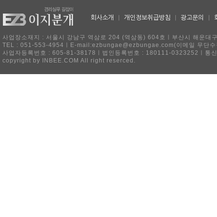
회사소개
|
개인정보취급방침
|
광고문의
|
사업장소재지 : 서울시 강남구 역삼로 204 (역삼동) 604호ㅣ부산시 해운대구 
TEL : 051-553-4954ㅣE-mail:ezbungae@ezbungae.com(이메
사업자등록번호 : 605-81-38178ㅣ법인등록번호 : 180111-0323252ㅣ통
copyright by INBEE.COM All right reserced.