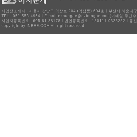
사업장소재지 : 서울시 강남구 역삼로 204 (역삼동) 604호ㅣ부산시 해운대구 
TEL : 051-553-4954ㅣE-mail:ezbungae@ezbungae.com(이메
사업자등록번호 : 605-81-38178ㅣ법인등록번호 : 180111-0323252ㅣ통
copyright by INBEE.COM All right reserced.