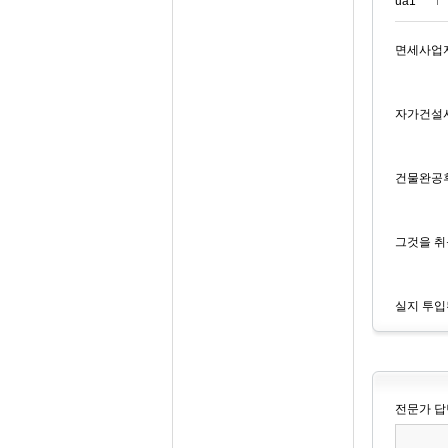
ua1***
면세사업
자가건설시
건물완공후
그것을 취
실지 투입
전문가 답