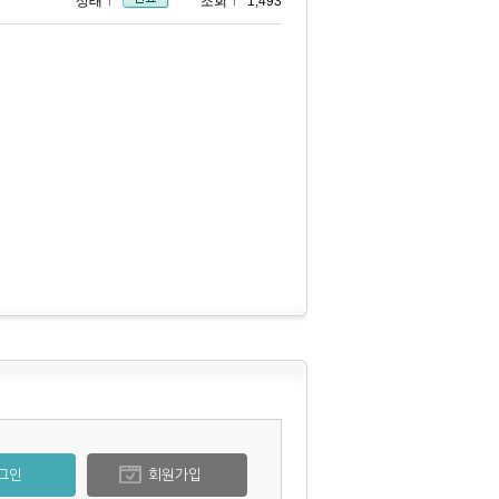
상태
조회
1,493
그인
회원가입