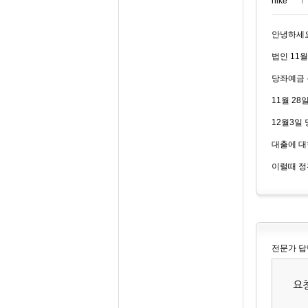
nike***
안녕하세
법인 11
당좌예금 
11월 2
12월3일
대출에 대
이럴때 정
전문가 답
요