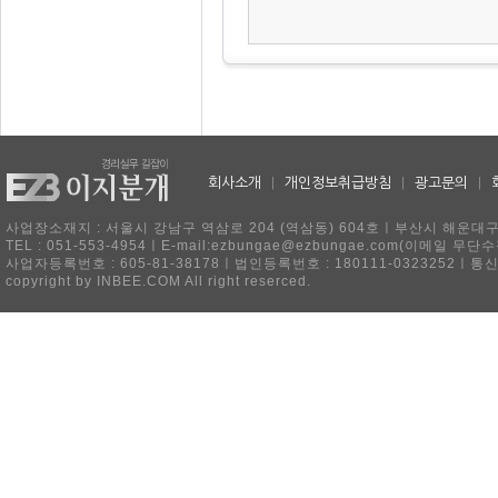
회사소개
|
개인정보취급방침
|
광고문의
|
사업장소재지 : 서울시 강남구 역삼로 204 (역삼동) 604호ㅣ부산시 해운대구 
TEL : 051-553-4954ㅣE-mail:ezbungae@ezbungae.com(이메
사업자등록번호 : 605-81-38178ㅣ법인등록번호 : 180111-0323252ㅣ통
copyright by INBEE.COM All right reserced.