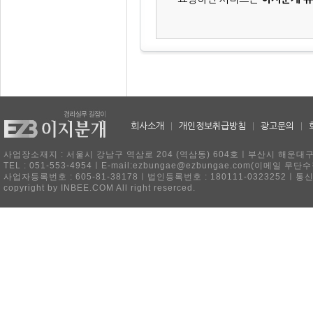
회사소개
|
개인정보취급방침
|
광고문의
|
사업장소재지 : 서울시 강남구 역삼로 204 (역삼동) 604호ㅣ부산시 해운대구 
TEL : 051-553-4954ㅣE-mail:ezbungae@ezbungae.com(이메
사업자등록번호 : 605-81-38178ㅣ법인등록번호 : 180111-0323252ㅣ통
copyright by INBEE.COM All right reserced.