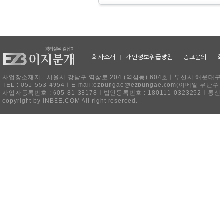
회사소개
|
개인정보취급방침
|
광고문의
|
사업장소재지 : 서울시 강남구 역삼로 204 (역삼동) 604호ㅣ부산시 해운대구 
TEL : 051-553-4954ㅣE-mail:ezbungae@ezbungae.com(이메
사업자등록번호 : 605-81-38178ㅣ법인등록번호 : 180111-0323252ㅣ통
copyright by INBEE.COM All right reserced.