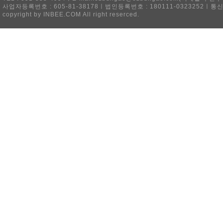
사업자등록번호 : 605-81-38178ㅣ법인등록번호 : 180111-0323252ㅣ통
copyright by INBEE.COM All right reserced.