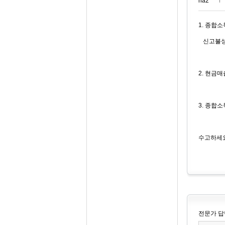
na2***
1. 종합
신고불성실
2. 현금
3. 종합
수고하세요
전문가 답