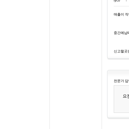
lyco***
매출이 작
중간예납때
신고할곳
전문가 답
요