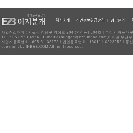
회사소개
|
개인정보취급방침
|
광고문의
|
사업장소재지 : 서울시 강남구 역삼로 204 (역삼동) 604호ㅣ부산시 해운대구 
TEL : 051-553-4954ㅣE-mail:ezbungae@ezbungae.com(이메
사업자등록번호 : 605-81-38178ㅣ법인등록번호 : 180111-0323252ㅣ통
copyright by INBEE.COM All right reserced.