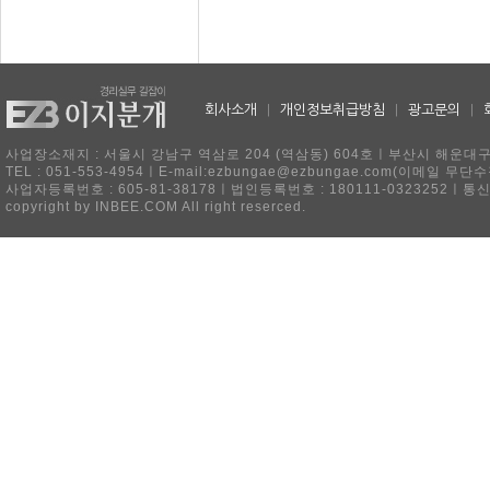
회사소개
|
개인정보취급방침
|
광고문의
|
사업장소재지 : 서울시 강남구 역삼로 204 (역삼동) 604호ㅣ부산시 해운대구 
TEL : 051-553-4954ㅣE-mail:ezbungae@ezbungae.com(이메
사업자등록번호 : 605-81-38178ㅣ법인등록번호 : 180111-0323252ㅣ통
copyright by INBEE.COM All right reserced.