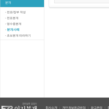
분개
- 전표/장부 작성
- 전표분개
- 영수증분개
분개사례
-
- 초보분개 따라하기
회사소개
|
개인정보취급방침
|
광고문의
|