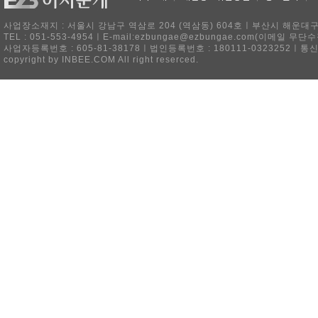
사업장소재지 : 서울시 강남구 역삼로 204 (역삼동) 604호ㅣ부산시 해운대구 
TEL : 051-553-4954ㅣE-mail:ezbungae@ezbungae.com(이메
사업자등록번호 : 605-81-38178ㅣ법인등록번호 : 180111-0323252ㅣ통
copyright by INBEE.COM All right reserced.