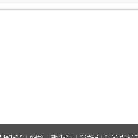
인정보취급방침
|
광고문의
|
회원가입안내
|
영수증발급
|
이메일무단수집거부