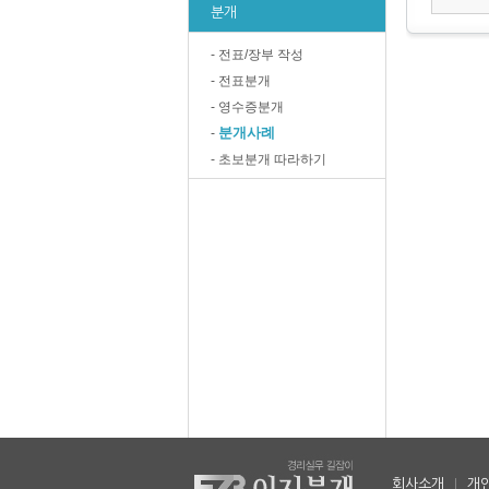
분개
- 전표/장부 작성
- 전표분개
- 영수증분개
분개사례
-
- 초보분개 따라하기
회사소개
|
개