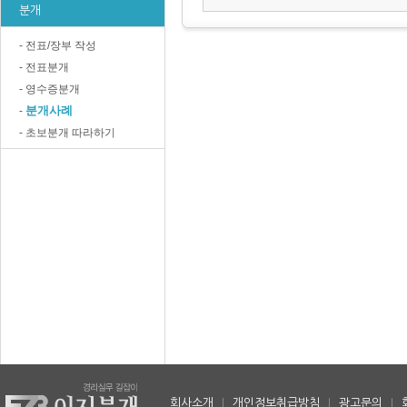
분개
- 전표/장부 작성
- 전표분개
- 영수증분개
분개사례
-
- 초보분개 따라하기
회사소개
|
개인정보취급방침
|
광고문의
|