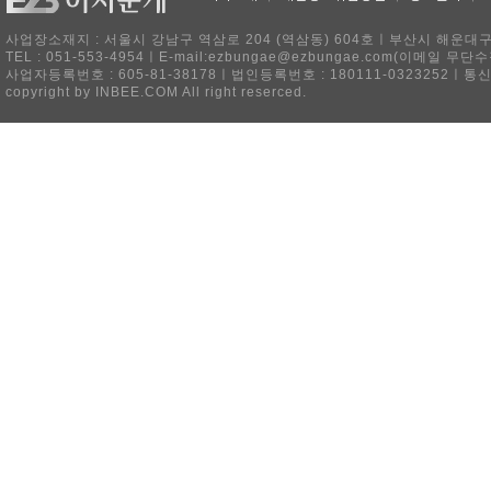
사업장소재지 : 서울시 강남구 역삼로 204 (역삼동) 604호ㅣ부산시 해운대구 
TEL : 051-553-4954ㅣE-mail:ezbungae@ezbungae.com(이메
사업자등록번호 : 605-81-38178ㅣ법인등록번호 : 180111-0323252ㅣ통
copyright by INBEE.COM All right reserced.