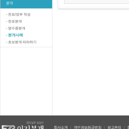
분개
- 전표/장부 작성
- 전표분개
- 영수증분개
분개사례
-
- 초보분개 따라하기
회사소개
|
개인정보취급방침
|
광고문의
|