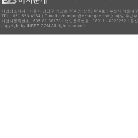
사업장소재지 : 서울시 강남구 역삼로 204 (역삼동) 604호ㅣ부산시 해운대구 
TEL : 051-553-4954ㅣE-mail:ezbungae@ezbungae.com(이메
사업자등록번호 : 605-81-38178ㅣ법인등록번호 : 180111-0323252ㅣ통
copyright by INBEE.COM All right reserced.