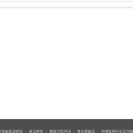
인정보취급방침
|
광고문의
|
회원가입안내
|
영수증발급
|
이메일무단수집거부