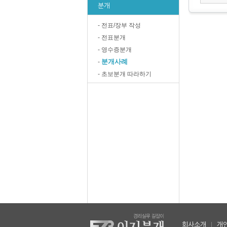
분개
- 전표/장부 작성
- 전표분개
- 영수증분개
분개사례
-
- 초보분개 따라하기
회사소개
|
개