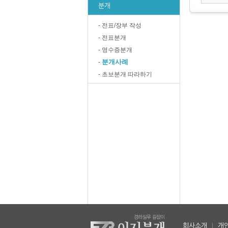
분개
- 전표/장부 작성
- 전표분개
- 영수증분개
분개사례
-
- 초보분개 따라하기
회사소개
|
개