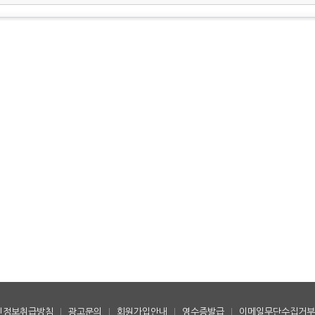
인정보취급방침
|
광고문의
|
회원가입안내
|
영수증발급
|
이메일무단수집거부