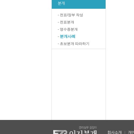
분개
- 전표/장부 작성
- 전표분개
- 영수증분개
분개사례
-
- 초보분개 따라하기
회사소개
|
개