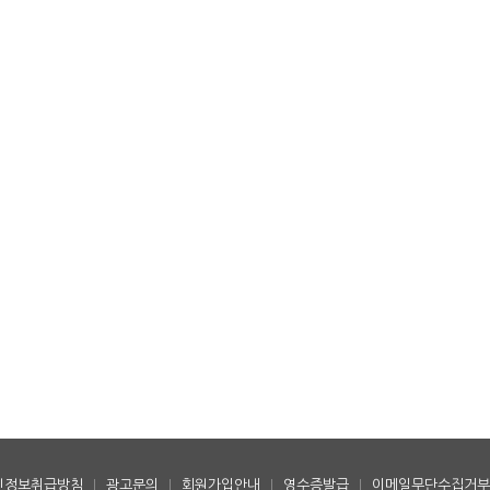
인정보취급방침
|
광고문의
|
회원가입안내
|
영수증발급
|
이메일무단수집거부