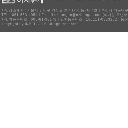
사업장소재지 : 서울시 강남구 역삼로 204 (역삼동) 604호ㅣ부산시 해운대구 
TEL : 051-553-4954ㅣE-mail:ezbungae@ezbungae.com(이메
사업자등록번호 : 605-81-38178ㅣ법인등록번호 : 180111-0323252ㅣ통
copyright by INBEE.COM All right reserced.