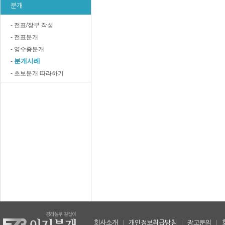
분개
- 전표/장부 작성
- 전표분개
- 영수증분개
분개사례
-
- 초보분개 따라하기
회사소개
|
개인정보취급방침
|
광고문의
|