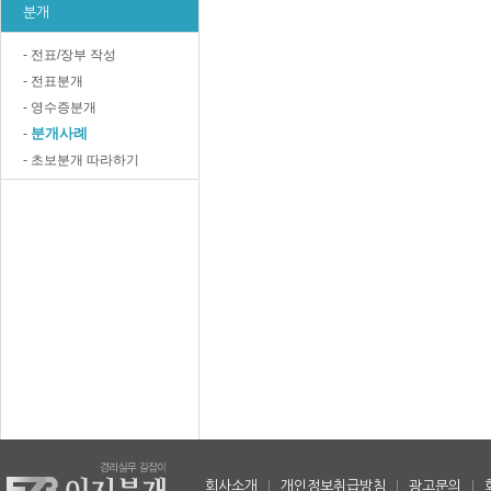
분개
- 전표/장부 작성
- 전표분개
- 영수증분개
분개사례
-
- 초보분개 따라하기
회사소개
|
개인정보취급방침
|
광고문의
|