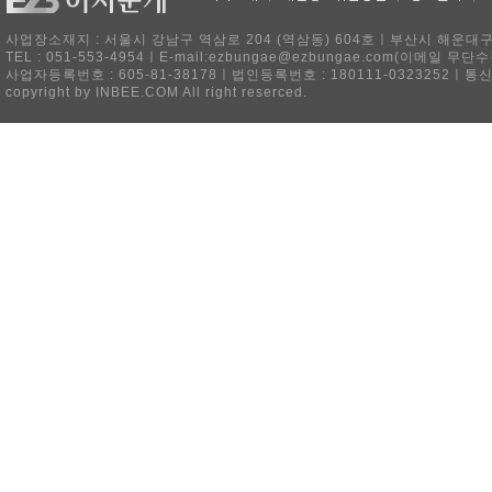
사업장소재지 : 서울시 강남구 역삼로 204 (역삼동) 604호ㅣ부산시 해운대구 
TEL : 051-553-4954ㅣE-mail:ezbungae@ezbungae.com(이메
사업자등록번호 : 605-81-38178ㅣ법인등록번호 : 180111-0323252ㅣ통
copyright by INBEE.COM All right reserced.