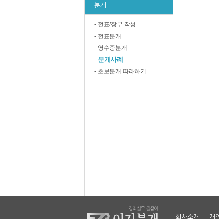
분개
- 전표/장부 작성
- 전표분개
- 영수증분개
분개사례
-
- 초보분개 따라하기
회사소개
|
개