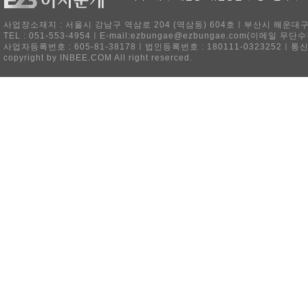
사업장소재지 : 서울시 강남구 역삼로 204 (역삼동) 604호ㅣ부산시 해운대구 
TEL : 051-553-4954ㅣE-mail:ezbungae@ezbungae.com(이메
사업자등록번호 : 605-81-38178ㅣ법인등록번호 : 180111-0323252ㅣ통
copyright by INBEE.COM All right reserced.