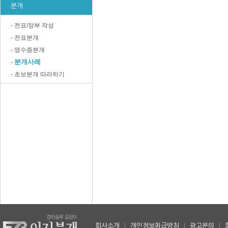
분개
- 전표/장부 작성
- 전표분개
- 영수증분개
분개사례
-
- 초보분개 따라하기
회사소개
|
개인정보취급방침
|
광고문의
|