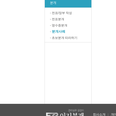
분개
- 전표/장부 작성
- 전표분개
- 영수증분개
분개사례
-
- 초보분개 따라하기
회사소개
|
개