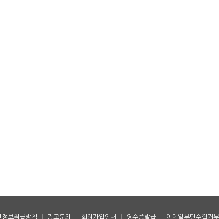
인정보취급방침
|
광고문의
|
회원가입안내
|
영수증발급
|
이메일무단수집거부