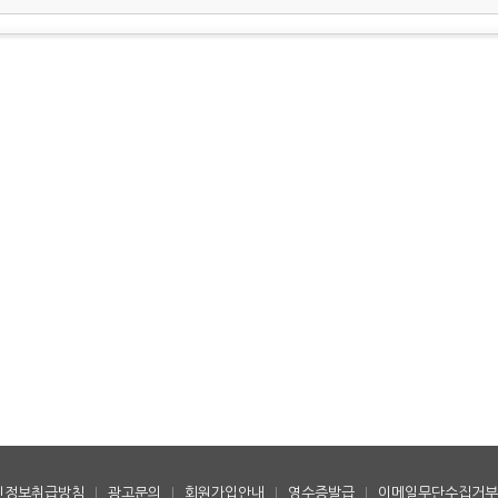
인정보취급방침
|
광고문의
|
회원가입안내
|
영수증발급
|
이메일무단수집거부