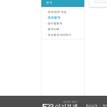
분개
- 전표/장부 작성
전표분개
-
- 영수증분개
- 분개사례
- 초보분개 따라하기
회사소개
|
개