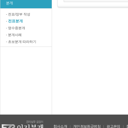
분개
- 전표/장부 작성
전표분개
-
- 영수증분개
- 분개사례
- 초보분개 따라하기
회사소개
|
개인정보취급방침
|
광고문의
|