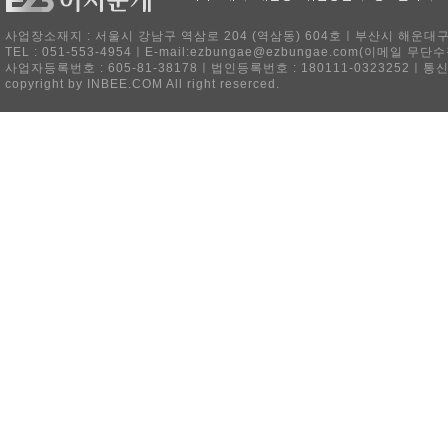
사업장소재지 : 서울시 강남구 역삼로 204 (역삼동) 604호ㅣ부산시 해운대구 
TEL : 051-553-4954ㅣE-mail:ezbungae@ezbungae.com(이메
사업자등록번호 : 605-81-38178ㅣ법인등록번호 : 180111-0323252ㅣ통
copyright by INBEE.COM All right reserced.