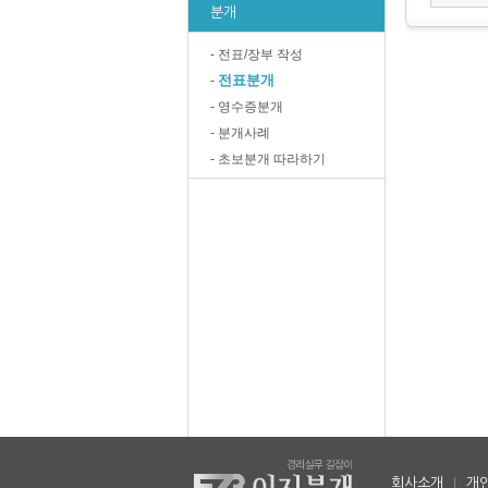
분개
- 전표/장부 작성
전표분개
-
- 영수증분개
- 분개사례
- 초보분개 따라하기
회사소개
|
개