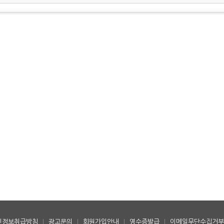
인정보취급방침
|
광고문의
|
회원가입안내
|
영수증발급
|
이메일무단수집거부