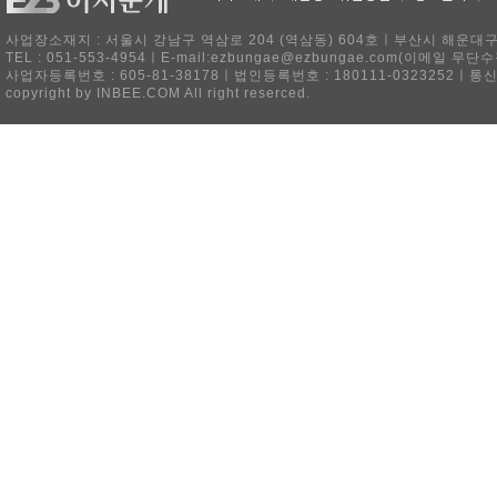
사업장소재지 : 서울시 강남구 역삼로 204 (역삼동) 604호ㅣ부산시 해운대구 
TEL : 051-553-4954ㅣE-mail:ezbungae@ezbungae.com(이메
사업자등록번호 : 605-81-38178ㅣ법인등록번호 : 180111-0323252ㅣ통
copyright by INBEE.COM All right reserced.