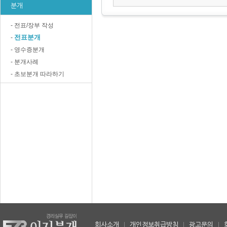
분개
- 전표/장부 작성
전표분개
-
- 영수증분개
- 분개사례
- 초보분개 따라하기
회사소개
|
개인정보취급방침
|
광고문의
|