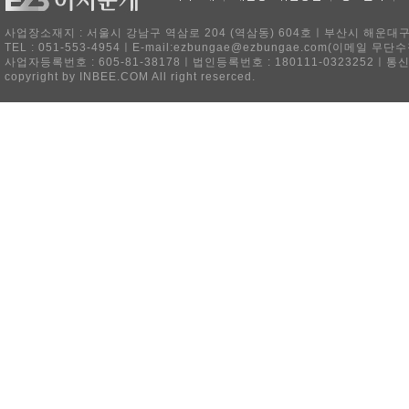
사업장소재지 : 서울시 강남구 역삼로 204 (역삼동) 604호ㅣ부산시 해운대구 
TEL : 051-553-4954ㅣE-mail:ezbungae@ezbungae.com(이메
사업자등록번호 : 605-81-38178ㅣ법인등록번호 : 180111-0323252ㅣ통
copyright by INBEE.COM All right reserced.