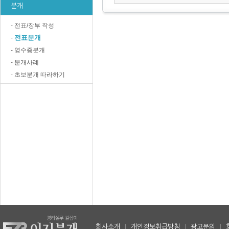
분개
- 전표/장부 작성
전표분개
-
- 영수증분개
- 분개사례
- 초보분개 따라하기
회사소개
|
개인정보취급방침
|
광고문의
|