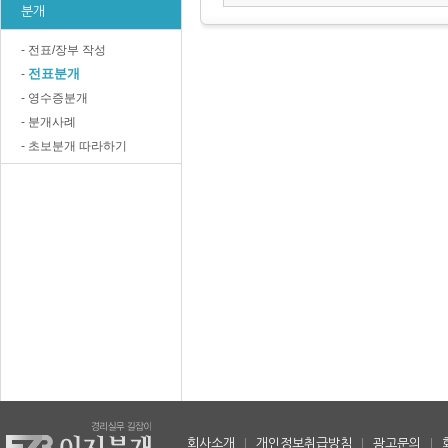
분개
- 전표/장부 작성
전표분개
-
- 영수증분개
- 분개사례
- 초보분개 따라하기
회사소개
|
개인정보취급방침
|
광고문의
|