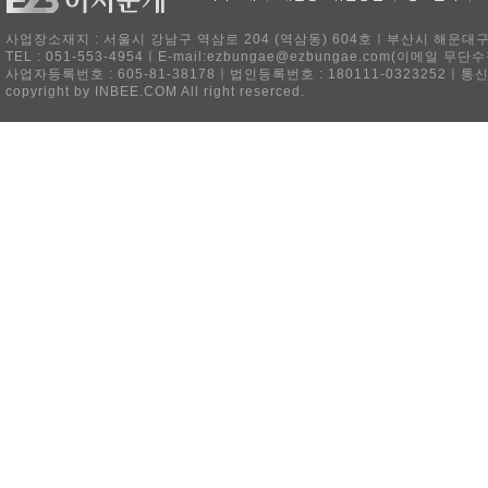
사업장소재지 : 서울시 강남구 역삼로 204 (역삼동) 604호ㅣ부산시 해운대구 
TEL : 051-553-4954ㅣE-mail:ezbungae@ezbungae.com(이메
사업자등록번호 : 605-81-38178ㅣ법인등록번호 : 180111-0323252ㅣ통
copyright by INBEE.COM All right reserced.