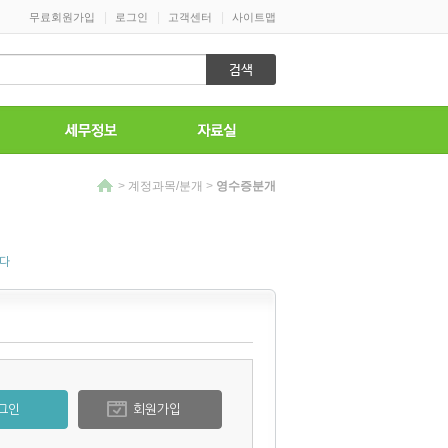
|
|
|
무료회원가입
로그인
고객센터
사이트맵
>
계정과목/분개
>
영수증분개
니다
그인
회원가입