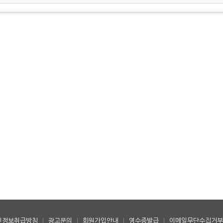
인정보취급방침
|
광고문의
|
회원가입안내
|
영수증발급
|
이메일무단수집거부