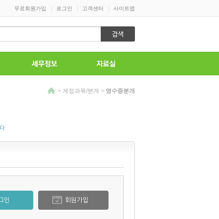
|
|
|
무료회원가입
로그인
고객센터
사이트맵
>
계정과목/분개
>
영수증분개
니다
그인
회원가입