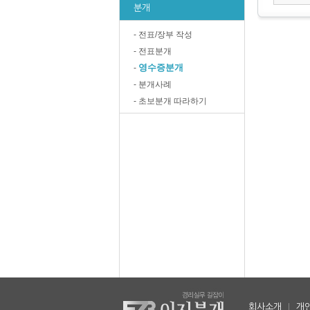
분개
- 전표/장부 작성
- 전표분개
영수증분개
-
- 분개사례
- 초보분개 따라하기
회사소개
|
개