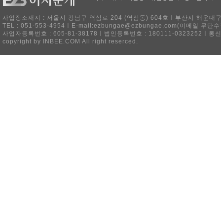
사업장소재지 : 서울시 강남구 역삼로 204 (역삼동) 604호ㅣ부산시 해운대구 
TEL : 051-553-4954ㅣE-mail:ezbungae@ezbungae.com(이메
사업자등록번호 : 605-81-38178ㅣ법인등록번호 : 180111-0323252ㅣ통
copyright by INBEE.COM All right reserced.