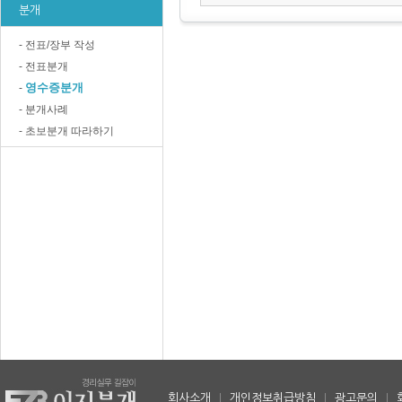
분개
- 전표/장부 작성
- 전표분개
영수증분개
-
- 분개사례
- 초보분개 따라하기
회사소개
|
개인정보취급방침
|
광고문의
|