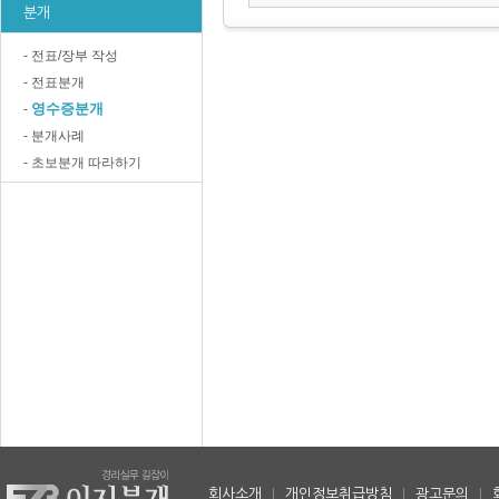
분개
- 전표/장부 작성
- 전표분개
영수증분개
-
- 분개사례
- 초보분개 따라하기
회사소개
|
개인정보취급방침
|
광고문의
|