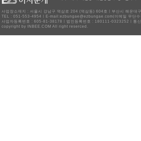
사업장소재지 : 서울시 강남구 역삼로 204 (역삼동) 604호ㅣ부산시 해운대구 
TEL : 051-553-4954ㅣE-mail:ezbungae@ezbungae.com(이메
사업자등록번호 : 605-81-38178ㅣ법인등록번호 : 180111-0323252ㅣ통
copyright by INBEE.COM All right reserced.