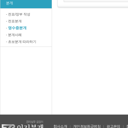
분개
- 전표/장부 작성
- 전표분개
영수증분개
-
- 분개사례
- 초보분개 따라하기
회사소개
|
개인정보취급방침
|
광고문의
|