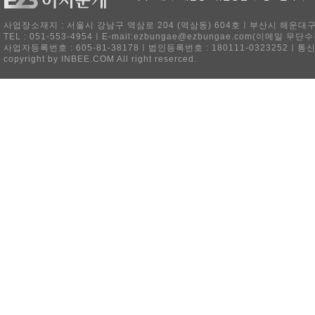
사업장소재지 : 서울시 강남구 역삼로 204 (역삼동) 604호ㅣ부산시 해운대구 
TEL : 051-553-4954ㅣE-mail:ezbungae@ezbungae.com(이메
사업자등록번호 : 605-81-38178ㅣ법인등록번호 : 180111-0323252ㅣ통
copyright by INBEE.COM All right reserced.