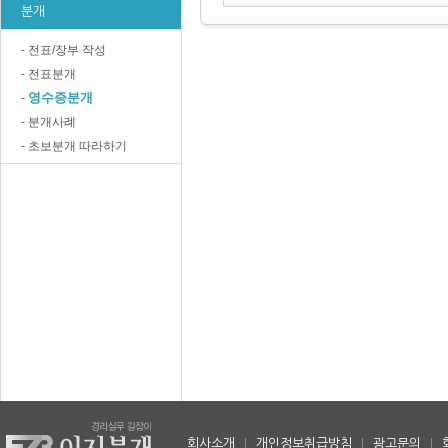
분개
- 전표/장부 작성
- 전표분개
영수증분개
-
- 분개사례
- 초보분개 따라하기
회사소개
|
개인정보취급방침
|
광고문의
|