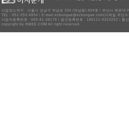
사업장소재지 : 서울시 강남구 역삼로 204 (역삼동) 604호ㅣ부산시 해운대구 
TEL : 051-553-4954ㅣE-mail:ezbungae@ezbungae.com(이메
사업자등록번호 : 605-81-38178ㅣ법인등록번호 : 180111-0323252ㅣ통
copyright by INBEE.COM All right reserced.