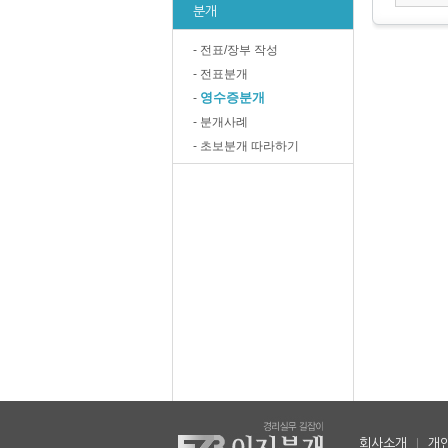
분개
- 전표/장부 작성
- 전표분개
영수증분개
-
- 분개사례
- 초보분개 따라하기
회사소개
|
개