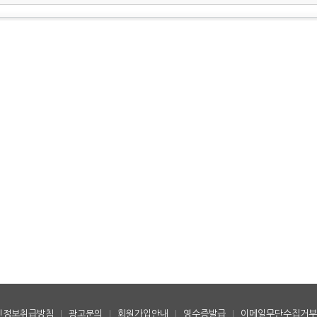
인정보취급방침
|
광고문의
|
회원가입안내
|
영수증발급
|
이메일무단수집거부