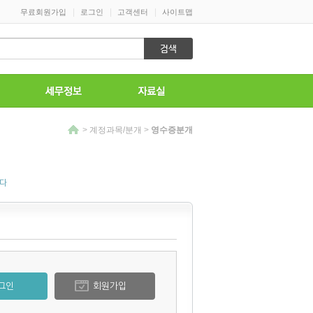
|
|
|
무료회원가입
로그인
고객센터
사이트맵
>
계정과목/분개
>
영수증분개
니다
그인
회원가입