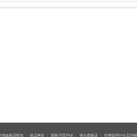
인정보취급방침
|
광고문의
|
회원가입안내
|
영수증발급
|
이메일무단수집거부