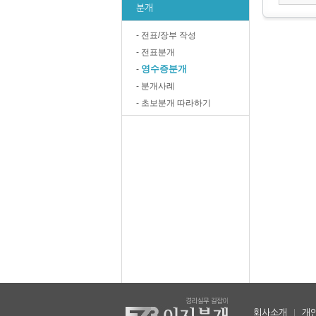
분개
- 전표/장부 작성
- 전표분개
영수증분개
-
- 분개사례
- 초보분개 따라하기
회사소개
|
개