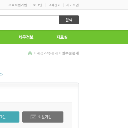
|
|
|
무료회원가입
로그인
고객센터
사이트맵
>
계정과목/분개
>
영수증분개
니다
그인
회원가입