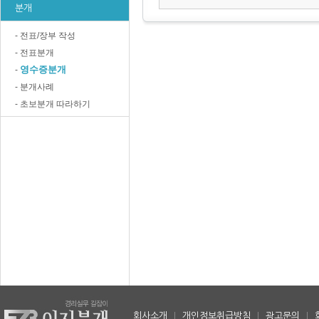
분개
- 전표/장부 작성
- 전표분개
영수증분개
-
- 분개사례
- 초보분개 따라하기
회사소개
|
개인정보취급방침
|
광고문의
|