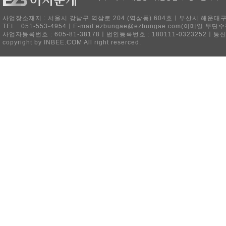
사업장소재지 : 서울시 강남구 역삼로 204 (역삼동) 604호ㅣ부산시 해운대구 
TEL : 051-553-4954ㅣE-mail:ezbungae@ezbungae.com(이메
사업자등록번호 : 605-81-38178ㅣ법인등록번호 : 180111-0323252ㅣ통
copyright by INBEE.COM All right reserced.