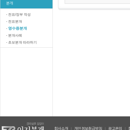
분개
- 전표/장부 작성
- 전표분개
영수증분개
-
- 분개사례
- 초보분개 따라하기
회사소개
|
개인정보취급방침
|
광고문의
|