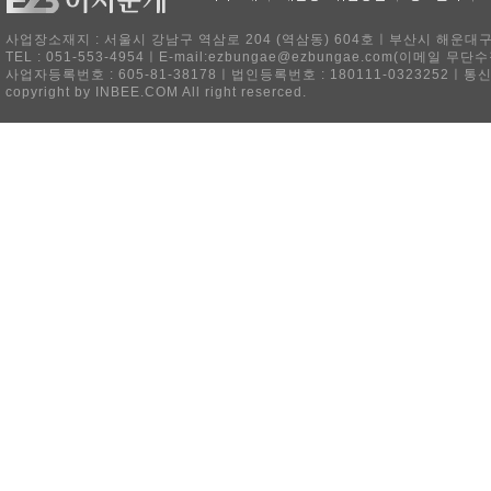
사업장소재지 : 서울시 강남구 역삼로 204 (역삼동) 604호ㅣ부산시 해운대구 
TEL : 051-553-4954ㅣE-mail:ezbungae@ezbungae.com(이메
사업자등록번호 : 605-81-38178ㅣ법인등록번호 : 180111-0323252ㅣ통
copyright by INBEE.COM All right reserced.